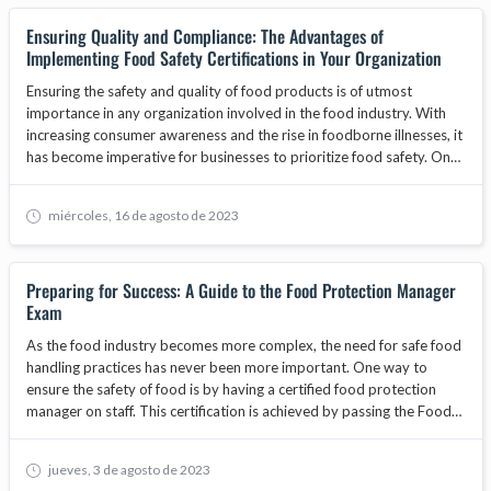
explore why businesses must prioritize obtaining a food handlers
Ensuring Quality and Compliance: The Advantages of
card for their staff, the benefits of food safety training, and how
Implementing Food Safety Certifications in Your Organization
adherence to standards set by bodies like the ANAB National
Accreditation Board can enhance consumer trust and contribute to
Ensuring the safety and quality of food products is of utmost
business growth.
importance in any organization involved in the food industry. With
increasing consumer awareness and the rise in foodborne illnesses, it
has become imperative for businesses to prioritize food safety. One
way to demonstrate a commitment to food safety is by
implementing food safety certifications. These certifications provide
miércoles, 16 de agosto de 2023
organizations with a framework to establish and maintain effective
food safety management systems. In this article, we will explore the
advantages of implementing food safety certifications in your
Preparing for Success: A Guide to the Food Protection Manager
organization and how they can contribute to overall quality and
Exam
compliance.
As the food industry becomes more complex, the need for safe food
handling practices has never been more important. One way to
ensure the safety of food is by having a certified food protection
manager on staff. This certification is achieved by passing the Food
Protection Manager Exam. In this blog, we will cover everything you
need to know to prepare for and pass the exam.
jueves, 3 de agosto de 2023