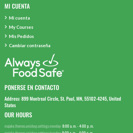
MI CUENTA
Mi cuenta
My Courses
Mis Pedidos
Cambiar contraseña
PONERSE EN CONTACTO
Address: 899 Montreal Circle, St. Paul, MN, 55102-4245, United
States
OUR HOURS
majako.themes.unishop.settings.monday:
8:00 a. m. - 4:00 p. m.
majako.themes.unishop.settings.tuesday:
8:00 a. m. - 4:00 p. m.