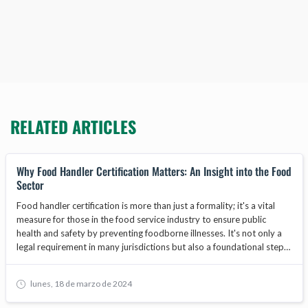
RELATED ARTICLES
Why Food Handler Certification Matters: An Insight into the Food
Sector
Food handler certification is more than just a formality; it's a vital
measure for those in the food service industry to ensure public
health and safety by preventing foodborne illnesses. It's not only a
legal requirement in many jurisdictions but also a foundational step
in safeguarding the reputation and operational integrity of food-
related businesses. As the food industry evolves, food handler
lunes, 18 de marzo de 2024
training becomes increasingly important, with core programs
focusing on food safety, hygiene, and best practices. This article will