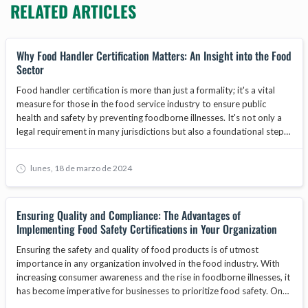
RELATED ARTICLES
Why Food Handler Certification Matters: An Insight into the Food
Sector
Food handler certification is more than just a formality; it's a vital
measure for those in the food service industry to ensure public
health and safety by preventing foodborne illnesses. It's not only a
legal requirement in many jurisdictions but also a foundational step
in safeguarding the reputation and operational integrity of food-
related businesses. As the food industry evolves, food handler
lunes, 18 de marzo de 2024
training becomes increasingly important, with core programs
focusing on food safety, hygiene, and best practices. This article will
explore why businesses must prioritize obtaining a food handlers
Ensuring Quality and Compliance: The Advantages of
card for their staff, the benefits of food safety training, and how
Implementing Food Safety Certifications in Your Organization
adherence to standards set by bodies like the ANAB National
Accreditation Board can enhance consumer trust and contribute to
Ensuring the safety and quality of food products is of utmost
business growth.
importance in any organization involved in the food industry. With
increasing consumer awareness and the rise in foodborne illnesses, it
has become imperative for businesses to prioritize food safety. One
way to demonstrate a commitment to food safety is by