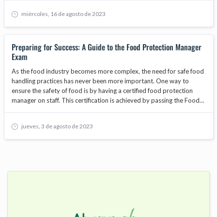
implementing food safety certifications. These certifications provide
miércoles, 16 de agosto de 2023
organizations with a framework to establish and maintain effective
food safety management systems. In this article, we will explore the
advantages of implementing food safety certifications in your
Preparing for Success: A Guide to the Food Protection Manager
organization and how they can contribute to overall quality and
Exam
compliance.
As the food industry becomes more complex, the need for safe food
handling practices has never been more important. One way to
ensure the safety of food is by having a certified food protection
manager on staff. This certification is achieved by passing the Food
Protection Manager Exam. In this blog, we will cover everything you
need to know to prepare for and pass the exam.
jueves, 3 de agosto de 2023