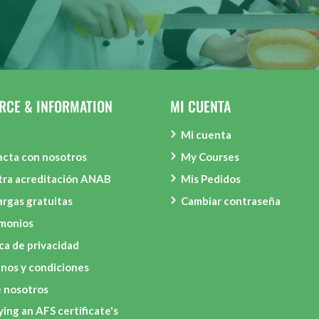
RCE & INFORMATION
MI CUENTA
Mi cuenta
cta con nosotros
My Courses
tra acreditación ANAB
Mis Pedidos
rgas gratuitas
Cambiar contraseña
imonios
ica de privacidad
nos y condiciones
 nosotros
ying an AFS certificate's