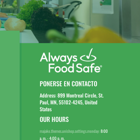
PONERSE EN CONTACTO
Address: 899 Montreal Circle, St.
Paul, MN, 55102-4245, United
States
OUR HOURS
majako.themes.unishop.settings.monday:
8:00
a. m. - 4:00 p. m.