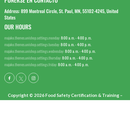
PONERSE EN CONTACTO
Address: 899 Montreal Circle, St. Paul, MN, 55102-4245, United
States
OUR HOURS
majako.themes.unishop.settings.monday:
8:00 a. m. - 4:00 p. m.
majako.themes.unishop.settings.tuesday:
8:00 a. m. - 4:00 p. m.
majako.themes.unishop.settings.wednesday:
8:00 a. m. - 4:00 p. m.
majako.themes.unishop.settings.thursday:
8:00 a. m. - 4:00 p. m.
majako.themes.unishop.settings.friday:
8:00 a. m. - 4:00 p. m.
Copyright © 2026 Food Safety Certification & Training –
Always Food Safe. Todos los derechos reservados.