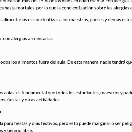
ducation, más del 15 % de los niños en edad escolar con alergias a
s hasta mortales, por lo que la concientización sobre las alergias e
s alimentarias es concientizar a los maestros, padres y demás est
r con alergias alimentarias
dos los alimentos fuera del aula. De esta manera, nadie tendrá qu
 las aulas, es fundamental que todos los estudiantes, maestros y pa
os, fiestas y otras actividades.
r
ula para fiestas y días festivos, pero esto puede marginar o ser peli
s y tiempo libre.