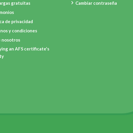
rgas gratuitas
Cambiar contraseña
imonios
ica de privacidad
nos y condiciones
 nosotros
ying an AFS certificate's
ity