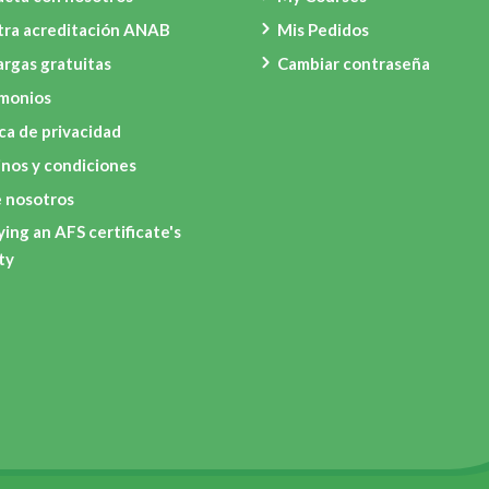
tra acreditación ANAB
Mis Pedidos
rgas gratuitas
Cambiar contraseña
imonios
ica de privacidad
nos y condiciones
 nosotros
ying an AFS certificate's
ity