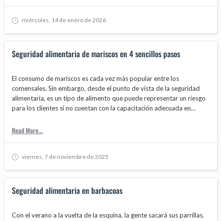
headaches later. And let’s be honest, nobody wants the health
inspector to catch you slipping.
miércoles, 14 de enero de 2026
Seguridad alimentaria de mariscos en 4 sencillos pasos
El consumo de mariscos es cada vez más popular entre los
comensales. Sin embargo, desde el punto de vista de la seguridad
alimentaria, es un tipo de alimento que puede representar un riesgo
para los clientes si no cuentan con la capacitación adecuada en
higiene alimentaria. En las últimas semanas, las autoridades de salud
pública han advertido sobre el aumento de los peligros derivados de
Read More...
las bacterias transmitidas por los alimentos presentes en los
mariscos crudos o poco cocidos, conforme se acerca el verano.
viernes, 7 de noviembre de 2025
Seguridad alimentaria en barbacoas
Con el verano a la vuelta de la esquina, la gente sacará sus parrillas.