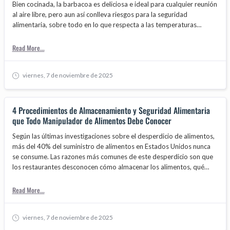
Bien cocinada, la barbacoa es deliciosa e ideal para cualquier reunión
al aire libre, pero aun así conlleva riesgos para la seguridad
alimentaria, sobre todo en lo que respecta a las temperaturas
extremas. Las bacterias se multiplican con mayor rapidez en el rango
de temperaturas entre 4 °C y 60 °C (40 °F y 140 °F), también
Read More...
conocido como la zona de peligro de temperatura, duplicando su
número en tan solo 20 minutos.
viernes, 7 de noviembre de 2025
4 Procedimientos de Almacenamiento y Seguridad Alimentaria
que Todo Manipulador de Alimentos Debe Conocer
Según las últimas investigaciones sobre el desperdicio de alimentos,
más del 40% del suministro de alimentos en Estados Unidos nunca
se consume. Las razones más comunes de este desperdicio son que
los restaurantes desconocen cómo almacenar los alimentos, qué
alimentos se pueden refrigerar y cuál es el mejor uso para ellos.
Read More...
viernes, 7 de noviembre de 2025