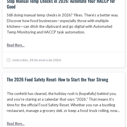
Stop Manual Temp Checks in 2026: Automate Your HACCP for
Good
Still doing manual temp checks in 2026? Yikes. There’s a better way.
Discover how food businesses—especially those with multiple
kitchens—can ditch the clipboard and go digital with Automated
Temp Monitoring and HACCP task automation.
Read More...
miércoles, 28 de enero de 2026
The 2026 Food Safety Reset: How to Start the Year Strong
The confetti has cleared, the holiday rush is (hopefully) behind you,
and you’re staring at a calendar that says “2026.” That means it’s
time for the official Food Safety Reset. Whether you run a bustling
restaurant, manage a grocery deli, or keep a food truck rolling, now’s
the time to tighten up your food safety game. Not because you have
to—but because starting the year with strong systems = fewer
Read More...